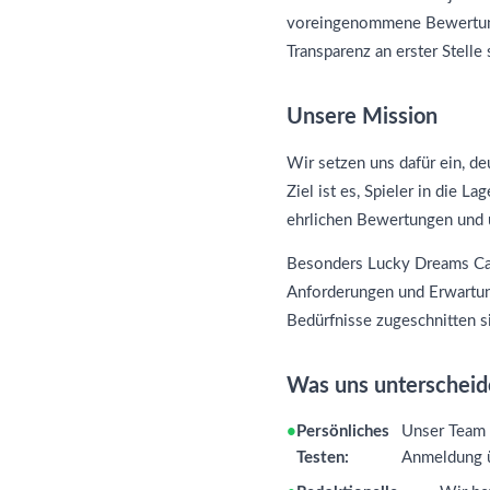
voreingenommene Bewertungen
Transparenz an erster Stelle
Unsere Mission
Wir setzen uns dafür ein, d
Ziel ist es, Spieler in die L
ehrlichen Bewertungen und 
Besonders Lucky Dreams Casi
Anforderungen und Erwartung
Bedürfnisse zugeschnitten s
Was uns unterscheid
Persönliches
Unser Team t
Testen:
Anmeldung üb