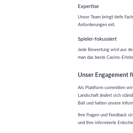
Expertise
Unser Team bringt tiefe Fa
Anforderungen mit.
Spieler-fokussiert
Jede Bewertung wird aus der
man das beste Casino-Erlebn
Unser Engagement fü
Als Plattform committen wir u
Landschaft ändert sich stän
Ball und halten unsere Infor
Ihre Fragen und Feedback sind
und Ihre informierte Entsch