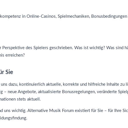
chkompetenz in Online-Casinos, Spielmechaniken, Bonusbedingungen 
 Perspektive des Spielers geschrieben. Was ist wichtig? Was sind 
is erreichen?
r Sie
ns dazu, kontinuierlich aktuelle, korrekte und hilfreiche Inhalte zu l
dig – neue Angebote, aktualisierte Bonusregelungen, veränderte Spiel
mationen stets aktuell.
 uns wichtig. Alternative Musik Forum existiert für Sie – für Ihre Sic
eidungsfindung.