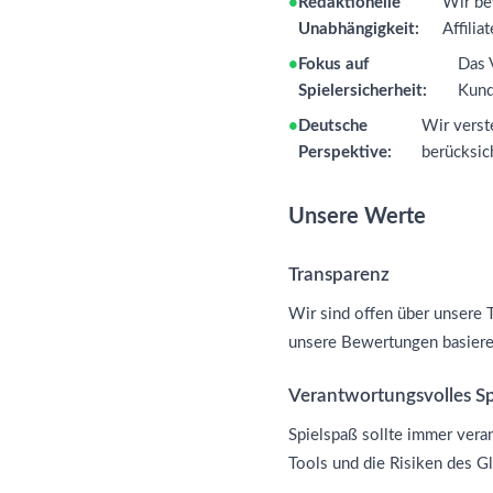
Redaktionelle
Wir be
Unabhängigkeit:
Affili
Fokus auf
Das 
Spielersicherheit:
Kund
Deutsche
Wir verst
Perspektive:
berücksic
Unsere Werte
Transparenz
Wir sind offen über unsere 
unsere Bewertungen basiere
Verantwortungsvolles Sp
Spielspaß sollte immer ver
Tools und die Risiken des Gl