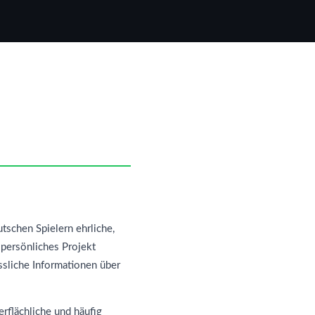
schen Spielern ehrliche,
 persönliches Projekt
ässliche Informationen über
rflächliche und häufig